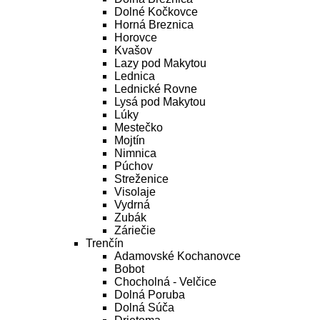
Dolné Kočkovce
Horná Breznica
Horovce
Kvašov
Lazy pod Makytou
Lednica
Lednické Rovne
Lysá pod Makytou
Lúky
Mestečko
Mojtín
Nimnica
Púchov
Streženice
Visolaje
Vydrná
Zubák
Záriečie
Trenčín
Adamovské Kochanovce
Bobot
Chocholná - Velčice
Dolná Poruba
Dolná Súča