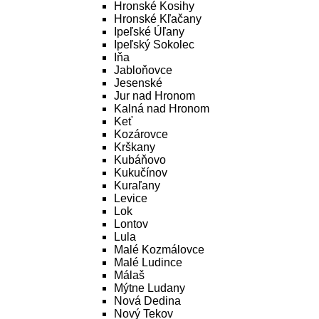
Hronské Kosihy
Hronské Kľačany
Ipeľské Úľany
Ipeľský Sokolec
Iňa
Jabloňovce
Jesenské
Jur nad Hronom
Kalná nad Hronom
Keť
Kozárovce
Krškany
Kubáňovo
Kukučínov
Kuraľany
Levice
Lok
Lontov
Lula
Malé Kozmálovce
Malé Ludince
Málaš
Mýtne Ludany
Nová Dedina
Nový Tekov