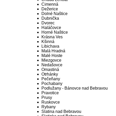
Cimenná
Dežerice
Dolné Naštice
Dubnička
Dvorec
Haláčovce
Horné Naštice
Krásna Ves
Kšinná
Libichava
Malá Hradná
Malé Hoste
Miezgovce
Nedašovce
Omastiná
Otrhánky
Pečeňany
Pochabany
Podlužany - Bánovce nad Bebravou
Pravotice
Prusy
Ruskovce
Rybany
Slatina nad Bebravou