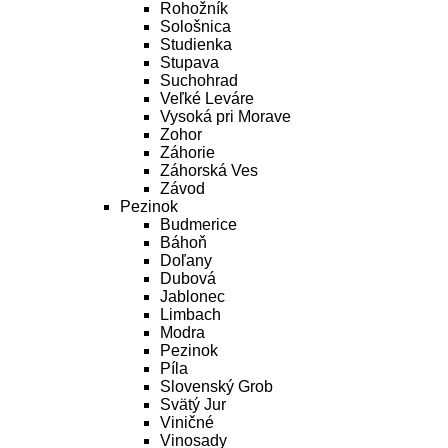
Rohožník
Sološnica
Studienka
Stupava
Suchohrad
Veľké Leváre
Vysoká pri Morave
Zohor
Záhorie
Záhorská Ves
Závod
Pezinok
Budmerice
Báhoň
Doľany
Dubová
Jablonec
Limbach
Modra
Pezinok
Píla
Slovenský Grob
Svätý Jur
Viničné
Vinosady