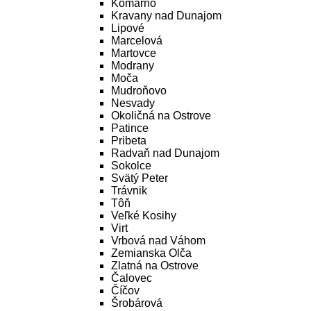
Komárno
Kravany nad Dunajom
Lipové
Marcelová
Martovce
Modrany
Moča
Mudroňovo
Nesvady
Okoličná na Ostrove
Patince
Pribeta
Radvaň nad Dunajom
Sokolce
Svätý Peter
Trávnik
Tôň
Veľké Kosihy
Virt
Vrbová nad Váhom
Zemianska Olča
Zlatná na Ostrove
Čalovec
Číčov
Šrobárová