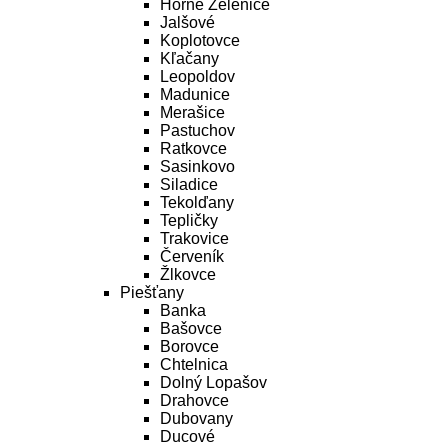
Horné Zelenice
Jalšové
Koplotovce
Kľačany
Leopoldov
Madunice
Merašice
Pastuchov
Ratkovce
Sasinkovo
Siladice
Tekolďany
Tepličky
Trakovice
Červeník
Žlkovce
Piešťany
Banka
Bašovce
Borovce
Chtelnica
Dolný Lopašov
Drahovce
Dubovany
Ducové