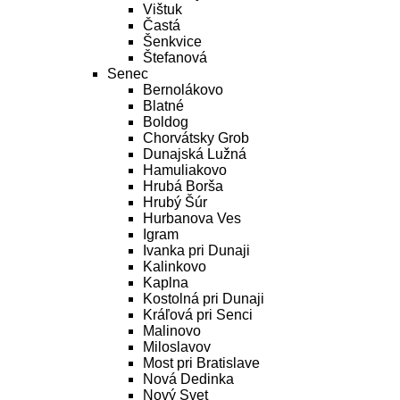
Vištuk
Častá
Šenkvice
Štefanová
Senec
Bernolákovo
Blatné
Boldog
Chorvátsky Grob
Dunajská Lužná
Hamuliakovo
Hrubá Borša
Hrubý Šúr
Hurbanova Ves
Igram
Ivanka pri Dunaji
Kalinkovo
Kaplna
Kostolná pri Dunaji
Kráľová pri Senci
Malinovo
Miloslavov
Most pri Bratislave
Nová Dedinka
Nový Svet