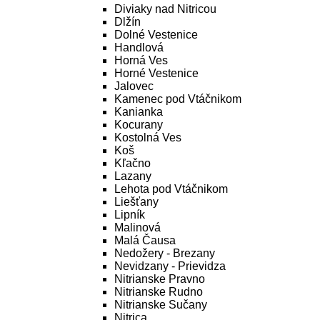
Diviaky nad Nitricou
Dlžín
Dolné Vestenice
Handlová
Horná Ves
Horné Vestenice
Jalovec
Kamenec pod Vtáčnikom
Kanianka
Kocurany
Kostolná Ves
Koš
Kľačno
Lazany
Lehota pod Vtáčnikom
Liešťany
Lipník
Malinová
Malá Čausa
Nedožery - Brezany
Nevidzany - Prievidza
Nitrianske Pravno
Nitrianske Rudno
Nitrianske Sučany
Nitrica