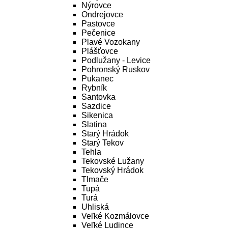
Nýrovce
Ondrejovce
Pastovce
Pečenice
Plavé Vozokany
Plášťovce
Podlužany - Levice
Pohronský Ruskov
Pukanec
Rybník
Santovka
Sazdice
Sikenica
Slatina
Starý Hrádok
Starý Tekov
Tehla
Tekovské Lužany
Tekovský Hrádok
Tlmače
Tupá
Turá
Uhliská
Veľké Kozmálovce
Veľké Ludince