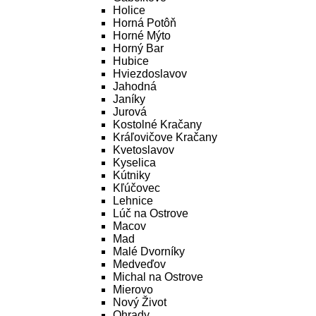
Holice
Horná Potôň
Horné Mýto
Horný Bar
Hubice
Hviezdoslavov
Jahodná
Janíky
Jurová
Kostolné Kračany
Kráľovičove Kračany
Kvetoslavov
Kyselica
Kútniky
Kľúčovec
Lehnice
Lúč na Ostrove
Macov
Mad
Malé Dvorníky
Medveďov
Michal na Ostrove
Mierovo
Nový Život
Ohrady