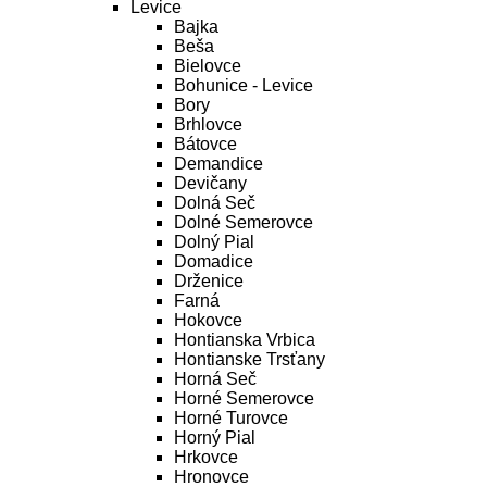
Levice
Bajka
Beša
Bielovce
Bohunice - Levice
Bory
Brhlovce
Bátovce
Demandice
Devičany
Dolná Seč
Dolné Semerovce
Dolný Pial
Domadice
Drženice
Farná
Hokovce
Hontianska Vrbica
Hontianske Trsťany
Horná Seč
Horné Semerovce
Horné Turovce
Horný Pial
Hrkovce
Hronovce