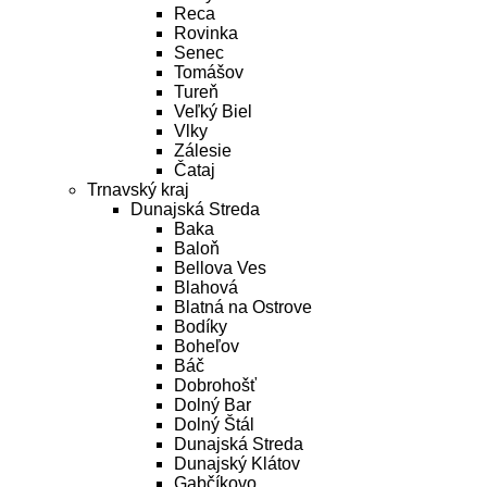
Reca
Rovinka
Senec
Tomášov
Tureň
Veľký Biel
Vlky
Zálesie
Čataj
Trnavský kraj
Dunajská Streda
Baka
Baloň
Bellova Ves
Blahová
Blatná na Ostrove
Bodíky
Boheľov
Báč
Dobrohošť
Dolný Bar
Dolný Štál
Dunajská Streda
Dunajský Klátov
Gabčíkovo