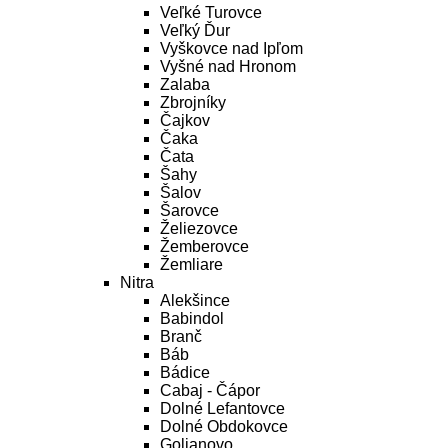
Veľké Turovce
Veľký Ďur
Vyškovce nad Ipľom
Vyšné nad Hronom
Zalaba
Zbrojníky
Čajkov
Čaka
Čata
Šahy
Šalov
Šarovce
Želiezovce
Žemberovce
Žemliare
Nitra
Alekšince
Babindol
Branč
Báb
Bádice
Cabaj - Čápor
Dolné Lefantovce
Dolné Obdokovce
Golianovo