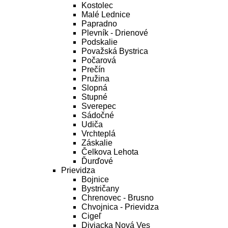
Kostolec
Malé Lednice
Papradno
Plevník - Drienové
Podskalie
Považská Bystrica
Počarová
Prečín
Pružina
Slopná
Stupné
Sverepec
Sádočné
Udiča
Vrchteplá
Záskalie
Čelkova Lehota
Ďurďové
Prievidza
Bojnice
Bystričany
Chrenovec - Brusno
Chvojnica - Prievidza
Cigeľ
Diviacka Nová Ves