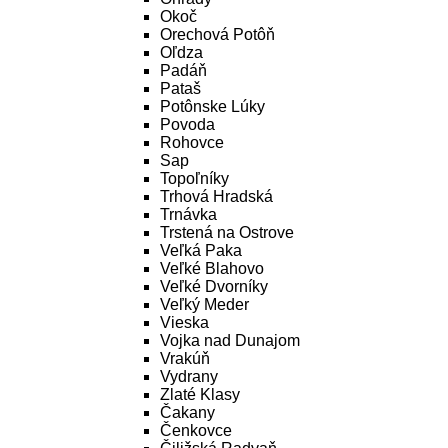
Okoč
Orechová Potôň
Oľdza
Padáň
Pataš
Potônske Lúky
Povoda
Rohovce
Sap
Topoľníky
Trhová Hradská
Trnávka
Trstená na Ostrove
Veľká Paka
Veľké Blahovo
Veľké Dvorníky
Veľký Meder
Vieska
Vojka nad Dunajom
Vrakúň
Vydrany
Zlaté Klasy
Čakany
Čenkovce