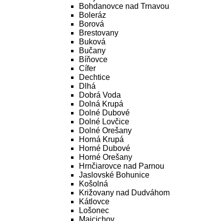
Bohdanovce nad Trnavou
Boleráz
Borová
Brestovany
Buková
Bučany
Bíňovce
Cífer
Dechtice
Dlhá
Dobrá Voda
Dolná Krupá
Dolné Dubové
Dolné Lovčice
Dolné Orešany
Horná Krupá
Horné Dubové
Horné Orešany
Hrnčiarovce nad Parnou
Jaslovské Bohunice
Košolná
Križovany nad Dudváhom
Kátlovce
Lošonec
Majcichov