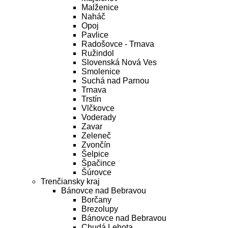
Malženice
Naháč
Opoj
Pavlice
Radošovce - Trnava
Ružindol
Slovenská Nová Ves
Smolenice
Suchá nad Parnou
Trnava
Trstín
Vlčkovce
Voderady
Zavar
Zeleneč
Zvončín
Šelpice
Špačince
Šúrovce
Trenčiansky kraj
Bánovce nad Bebravou
Borčany
Brezolupy
Bánovce nad Bebravou
Chudá Lehota