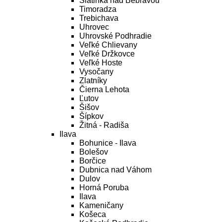
Slatinka nad Bebravou
Timoradza
Trebichava
Uhrovec
Uhrovské Podhradie
Veľké Chlievany
Veľké Držkovce
Veľké Hoste
Vysočany
Zlatníky
Čierna Lehota
Ľutov
Šišov
Šípkov
Žitná - Radiša
Ilava
Bohunice - Ilava
Bolešov
Borčice
Dubnica nad Váhom
Dulov
Horná Poruba
Ilava
Kameničany
Košeca