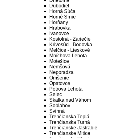
Drietoma
Dubodiel
Horná Súča
Horné Srnie
Horňany
Hrabovka
Ivanovce
Kostolná - Záriečie
Krivosúd - Bodovka
Melčice - Lieskové
Mníchova Lehota
Motešice
Nemšová
Neporadza
Omšenie
Opatovce
Petrova Lehota
Selec
Skalka nad Váhom
Soblahov
Svinná
Trenčianska Teplá
Trenčianska Turná
Trenčianske Jastrabie
Trenčianske Mitice