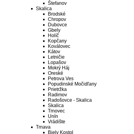
Štefanov
Skalica
Brodské
Chropov
Dubovce
Gbely
Holíč
Kopčany
Koválovec
Kátov
Letničie
Lopašov
Mokrý Háj
Oreské
Petrova Ves
Popudinské Močidľany
Prietržka
Radimov
Radošovce - Skalica
Skalica
Trnovec
Unín
Vrádište
Trnava
Biely Kostol