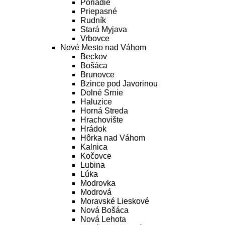
Poriadie
Priepasné
Rudník
Stará Myjava
Vrbovce
Nové Mesto nad Váhom
Beckov
Bošáca
Brunovce
Bzince pod Javorinou
Dolné Srnie
Haluzice
Horná Streda
Hrachovište
Hrádok
Hôrka nad Váhom
Kalnica
Kočovce
Lubina
Lúka
Modrovka
Modrová
Moravské Lieskové
Nová Bošáca
Nová Lehota