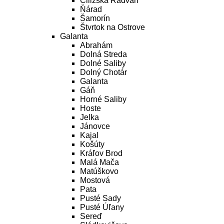
Čiližská Radvaň
Ňárad
Šamorín
Štvrtok na Ostrove
Galanta
Abrahám
Dolná Streda
Dolné Saliby
Dolný Chotár
Galanta
Gáň
Horné Saliby
Hoste
Jelka
Jánovce
Kajal
Košúty
Kráľov Brod
Malá Mača
Matúškovo
Mostová
Pata
Pusté Sady
Pusté Úľany
Sereď