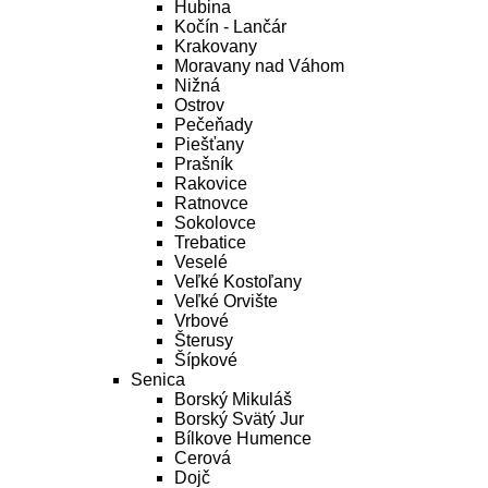
Hubina
Kočín - Lančár
Krakovany
Moravany nad Váhom
Nižná
Ostrov
Pečeňady
Piešťany
Prašník
Rakovice
Ratnovce
Sokolovce
Trebatice
Veselé
Veľké Kostoľany
Veľké Orvište
Vrbové
Šterusy
Šípkové
Senica
Borský Mikuláš
Borský Svätý Jur
Bílkove Humence
Cerová
Dojč