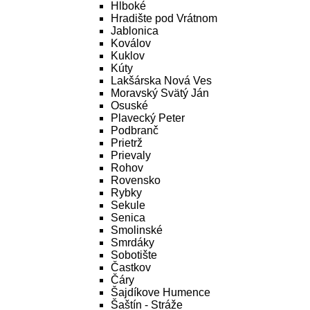
Hlboké
Hradište pod Vrátnom
Jablonica
Koválov
Kuklov
Kúty
Lakšárska Nová Ves
Moravský Svätý Ján
Osuské
Plavecký Peter
Podbranč
Prietrž
Prievaly
Rohov
Rovensko
Rybky
Sekule
Senica
Smolinské
Smrdáky
Sobotište
Častkov
Čáry
Šajdíkove Humence
Šaštín - Stráže