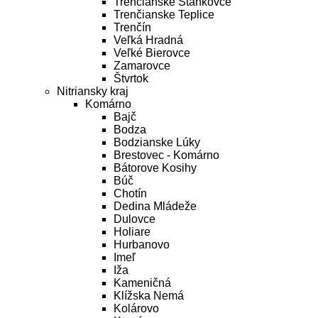
Trenčianske Stankovce
Trenčianske Teplice
Trenčín
Veľká Hradná
Veľké Bierovce
Zamarovce
Štvrtok
Nitriansky kraj
Komárno
Bajč
Bodza
Bodzianske Lúky
Brestovec - Komárno
Bátorove Kosihy
Búč
Chotín
Dedina Mládeže
Dulovce
Holiare
Hurbanovo
Imeľ
Iža
Kameničná
Klížska Nemá
Kolárovo