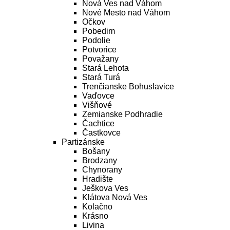
Nová Ves nad Váhom
Nové Mesto nad Váhom
Očkov
Pobedim
Podolie
Potvorice
Považany
Stará Lehota
Stará Turá
Trenčianske Bohuslavice
Vaďovce
Višňové
Zemianske Podhradie
Čachtice
Častkovce
Partizánske
Bošany
Brodzany
Chynorany
Hradište
Ješkova Ves
Klátova Nová Ves
Kolačno
Krásno
Livina