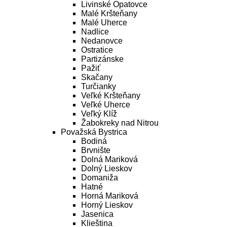
Livinské Opatovce
Malé Kršteňany
Malé Uherce
Nadlice
Nedanovce
Ostratice
Partizánske
Pažiť
Skačany
Turčianky
Veľké Kršteňany
Veľké Uherce
Veľký Klíž
Žabokreky nad Nitrou
Považská Bystrica
Bodiná
Brvnište
Dolná Mariková
Dolný Lieskov
Domaniža
Hatné
Horná Mariková
Horný Lieskov
Jasenica
Klieština