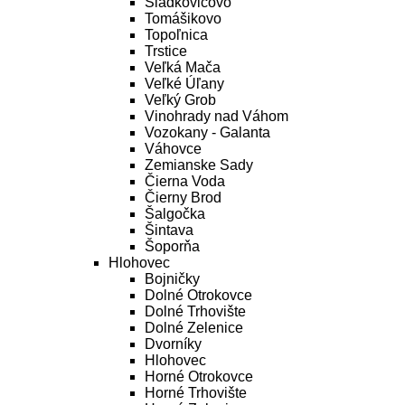
Sládkovičovo
Tomášikovo
Topoľnica
Trstice
Veľká Mača
Veľké Úľany
Veľký Grob
Vinohrady nad Váhom
Vozokany - Galanta
Váhovce
Zemianske Sady
Čierna Voda
Čierny Brod
Šalgočka
Šintava
Šoporňa
Hlohovec
Bojničky
Dolné Otrokovce
Dolné Trhovište
Dolné Zelenice
Dvorníky
Hlohovec
Horné Otrokovce
Horné Trhovište