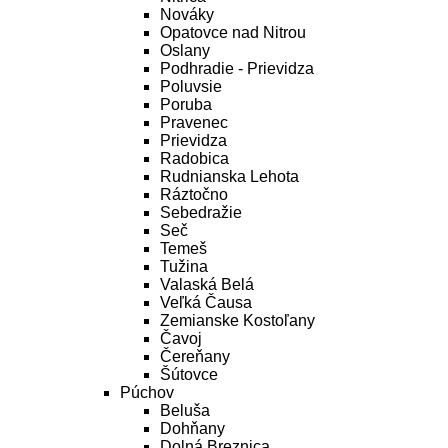
Nováky
Opatovce nad Nitrou
Oslany
Podhradie - Prievidza
Poluvsie
Poruba
Pravenec
Prievidza
Radobica
Rudnianska Lehota
Ráztočno
Sebedražie
Seč
Temeš
Tužina
Valaská Belá
Veľká Čausa
Zemianske Kostoľany
Čavoj
Čereňany
Šútovce
Púchov
Beluša
Dohňany
Dolná Breznica