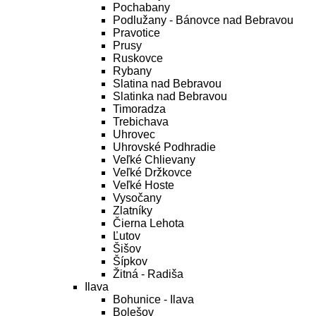
Pochabany
Podlužany - Bánovce nad Bebravou
Pravotice
Prusy
Ruskovce
Rybany
Slatina nad Bebravou
Slatinka nad Bebravou
Timoradza
Trebichava
Uhrovec
Uhrovské Podhradie
Veľké Chlievany
Veľké Držkovce
Veľké Hoste
Vysočany
Zlatníky
Čierna Lehota
Ľutov
Šišov
Šípkov
Žitná - Radiša
Ilava
Bohunice - Ilava
Bolešov