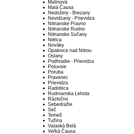
Malinová
Malá Čausa
Nedožery - Brezany
Nevidzany - Prievidza
Nitrianske Pravno
Nitrianske Rudno
Nitrianske Sučany
Nitrica
Nováky
Opatovce nad Nitrou
Oslany
Podhradie - Prievidza
Poluvsie
Poruba
Pravenec
Prievidza
Radobica
Rudnianska Lehota
Ráztočno
Sebedražie
Seč
Temeš
Tužina
Valaská Belá
Veľká Čausa