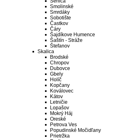
Senica
Smolinské
Smrdáky
Sobotište
Častkov
Čáry
Šajdíkove Humence
Šaštín - Stráže
Štefanov
Skalica
Brodské
Chropov
Dubovce
Gbely
Holíč
Kopčany
Koválovec
Kátov
Letničie
Lopašov
Mokrý Háj
Oreské
Petrova Ves
Popudinské Močidľany
Prietržka