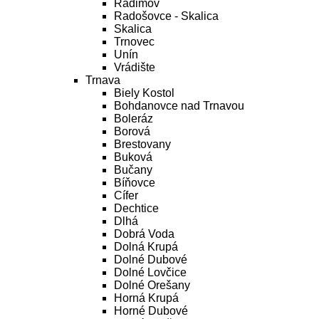
Radimov
Radošovce - Skalica
Skalica
Trnovec
Unín
Vrádište
Trnava
Biely Kostol
Bohdanovce nad Trnavou
Boleráz
Borová
Brestovany
Buková
Bučany
Bíňovce
Cífer
Dechtice
Dlhá
Dobrá Voda
Dolná Krupá
Dolné Dubové
Dolné Lovčice
Dolné Orešany
Horná Krupá
Horné Dubové