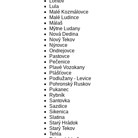
Lontov
Lula
Malé Kozmálovce
Malé Ludince
Málaš
Mýtne Ludany
Nová Dedina
Nový Tekov
Nýrovce
Ondrejovce
Pastovce
Pečenice
Plavé Vozokany
Plášťovce
Podlužany - Levice
Pohronský Ruskov
Pukanec
Rybník
Santovka
Sazdice
Sikenica
Slatina
Starý Hrádok
Starý Tekov
Tehla