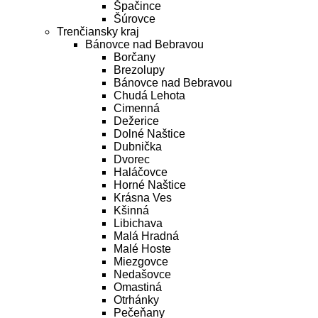
Špačince
Šúrovce
Trenčiansky kraj
Bánovce nad Bebravou
Borčany
Brezolupy
Bánovce nad Bebravou
Chudá Lehota
Cimenná
Dežerice
Dolné Naštice
Dubnička
Dvorec
Haláčovce
Horné Naštice
Krásna Ves
Kšinná
Libichava
Malá Hradná
Malé Hoste
Miezgovce
Nedašovce
Omastiná
Otrhánky
Pečeňany