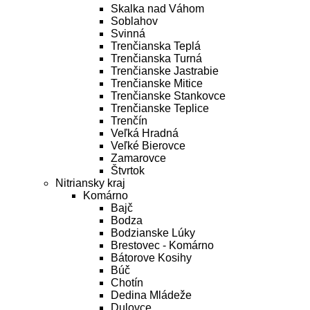
Skalka nad Váhom
Soblahov
Svinná
Trenčianska Teplá
Trenčianska Turná
Trenčianske Jastrabie
Trenčianske Mitice
Trenčianske Stankovce
Trenčianske Teplice
Trenčín
Veľká Hradná
Veľké Bierovce
Zamarovce
Štvrtok
Nitriansky kraj
Komárno
Bajč
Bodza
Bodzianske Lúky
Brestovec - Komárno
Bátorove Kosihy
Búč
Chotín
Dedina Mládeže
Dulovce