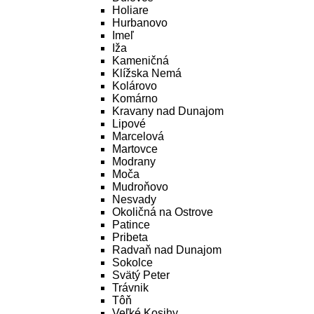
Holiare
Hurbanovo
Imeľ
Iža
Kameničná
Klížska Nemá
Kolárovo
Komárno
Kravany nad Dunajom
Lipové
Marcelová
Martovce
Modrany
Moča
Mudroňovo
Nesvady
Okoličná na Ostrove
Patince
Pribeta
Radvaň nad Dunajom
Sokolce
Svätý Peter
Trávnik
Tôň
Veľké Kosihy