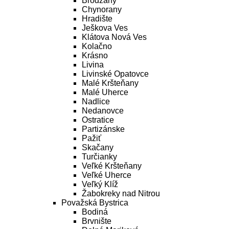
Brodzany
Chynorany
Hradište
Ješkova Ves
Klátova Nová Ves
Kolačno
Krásno
Livina
Livinské Opatovce
Malé Kršteňany
Malé Uherce
Nadlice
Nedanovce
Ostratice
Partizánske
Pažiť
Skačany
Turčianky
Veľké Kršteňany
Veľké Uherce
Veľký Klíž
Žabokreky nad Nitrou
Považská Bystrica
Bodiná
Brvnište