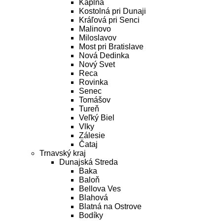
Kaplna
Kostolná pri Dunaji
Kráľová pri Senci
Malinovo
Miloslavov
Most pri Bratislave
Nová Dedinka
Nový Svet
Reca
Rovinka
Senec
Tomášov
Tureň
Veľký Biel
Vlky
Zálesie
Čataj
Trnavský kraj
Dunajská Streda
Baka
Baloň
Bellova Ves
Blahová
Blatná na Ostrove
Bodíky