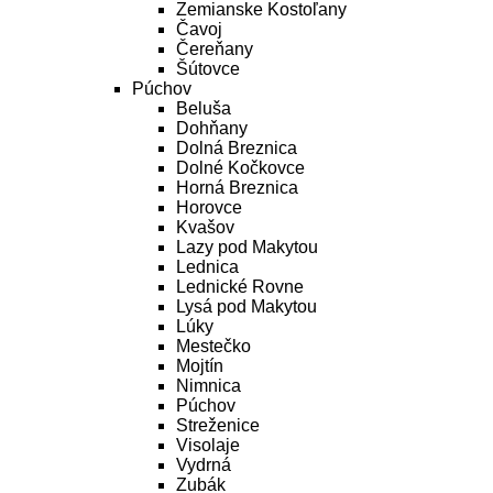
Zemianske Kostoľany
Čavoj
Čereňany
Šútovce
Púchov
Beluša
Dohňany
Dolná Breznica
Dolné Kočkovce
Horná Breznica
Horovce
Kvašov
Lazy pod Makytou
Lednica
Lednické Rovne
Lysá pod Makytou
Lúky
Mestečko
Mojtín
Nimnica
Púchov
Streženice
Visolaje
Vydrná
Zubák