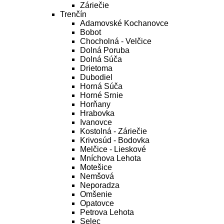
Záriečie
Trenčín
Adamovské Kochanovce
Bobot
Chocholná - Velčice
Dolná Poruba
Dolná Súča
Drietoma
Dubodiel
Horná Súča
Horné Srnie
Horňany
Hrabovka
Ivanovce
Kostolná - Záriečie
Krivosúd - Bodovka
Melčice - Lieskové
Mníchova Lehota
Motešice
Nemšová
Neporadza
Omšenie
Opatovce
Petrova Lehota
Selec