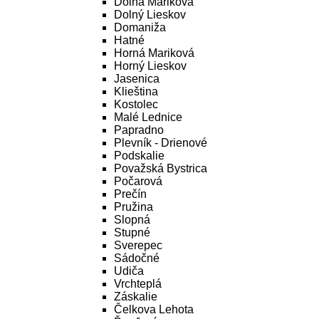
Dolná Mariková
Dolný Lieskov
Domaniža
Hatné
Horná Mariková
Horný Lieskov
Jasenica
Klieština
Kostolec
Malé Lednice
Papradno
Plevník - Drienové
Podskalie
Považská Bystrica
Počarová
Prečín
Pružina
Slopná
Stupné
Sverepec
Sádočné
Udiča
Vrchteplá
Záskalie
Čelkova Lehota