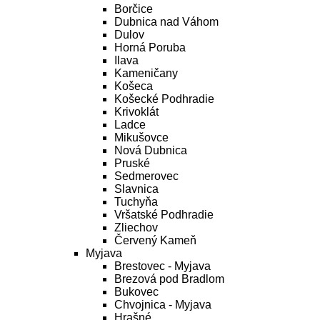
Borčice
Dubnica nad Váhom
Dulov
Horná Poruba
Ilava
Kameničany
Košeca
Košecké Podhradie
Krivoklát
Ladce
Mikušovce
Nová Dubnica
Pruské
Sedmerovec
Slavnica
Tuchyňa
Vršatské Podhradie
Zliechov
Červený Kameň
Myjava
Brestovec - Myjava
Brezová pod Bradlom
Bukovec
Chvojnica - Myjava
Hrašné