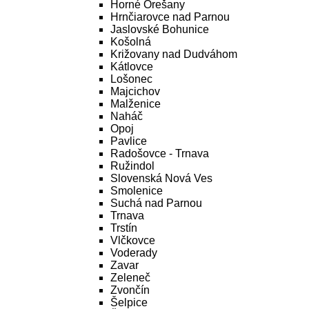
Horné Orešany
Hrnčiarovce nad Parnou
Jaslovské Bohunice
Košolná
Križovany nad Dudváhom
Kátlovce
Lošonec
Majcichov
Malženice
Naháč
Opoj
Pavlice
Radošovce - Trnava
Ružindol
Slovenská Nová Ves
Smolenice
Suchá nad Parnou
Trnava
Trstín
Vlčkovce
Voderady
Zavar
Zeleneč
Zvončín
Šelpice