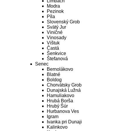
Limbach
Modra
Pezinok
Píla
Slovenský Grob
Svätý Jur
Viničné
Vinosady
Vištuk
Častá
Šenkvice
Štefanová
Senec
Bernolákovo
Blatné
Boldog
Chorvátsky Grob
Dunajská Lužná
Hamuliakovo
Hrubá Borša
Hrubý Šúr
Hurbanova Ves
Igram
Ivanka pri Dunaji
Kalinkovo