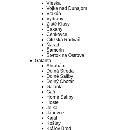
Vieska
Vojka nad Dunajom
Vrakúň
Vydrany
Zlaté Klasy
Čakany
Čenkovce
Čiližská Radvaň
Ňárad
Šamorín
Štvrtok na Ostrove
Galanta
Abrahám
Dolná Streda
Dolné Saliby
Dolný Chotár
Galanta
Gáň
Horné Saliby
Hoste
Jelka
Jánovce
Kajal
Košúty
Kráľov Brod