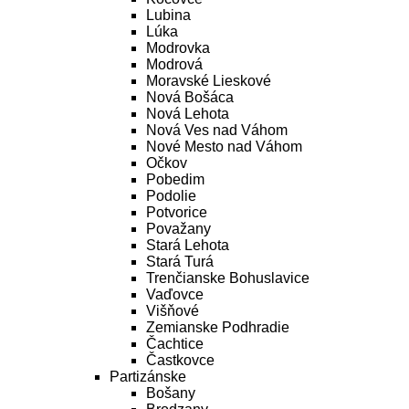
Lubina
Lúka
Modrovka
Modrová
Moravské Lieskové
Nová Bošáca
Nová Lehota
Nová Ves nad Váhom
Nové Mesto nad Váhom
Očkov
Pobedim
Podolie
Potvorice
Považany
Stará Lehota
Stará Turá
Trenčianske Bohuslavice
Vaďovce
Višňové
Zemianske Podhradie
Čachtice
Častkovce
Partizánske
Bošany