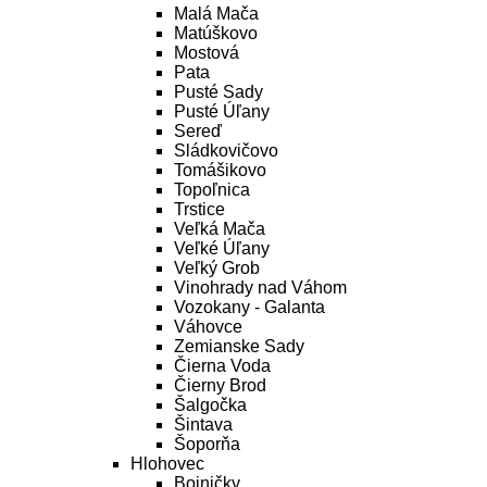
Malá Mača
Matúškovo
Mostová
Pata
Pusté Sady
Pusté Úľany
Sereď
Sládkovičovo
Tomášikovo
Topoľnica
Trstice
Veľká Mača
Veľké Úľany
Veľký Grob
Vinohrady nad Váhom
Vozokany - Galanta
Váhovce
Zemianske Sady
Čierna Voda
Čierny Brod
Šalgočka
Šintava
Šoporňa
Hlohovec
Bojničky