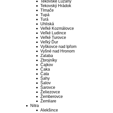
Tekovské Lužany
Tekovský Hrádok
Tlmače
Tupá
Turá
Uhliská
Veľké Kozmálovce
Veľké Ludince
Veľké Turovce
Veľký Ďur
Vyškovce nad Ipľom
Vyšné nad Hronom
Zalaba
Zbrojníky
Čajkov
Čaka
Čata
Šahy
Šalov
Šarovce
Želiezovce
Žemberovce
Žemliare
Nitra
Alekšince