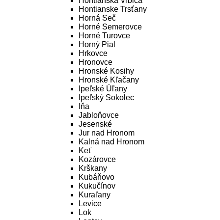
Hontianska Vrbica
Hontianske Trsťany
Horná Seč
Horné Semerovce
Horné Turovce
Horný Pial
Hrkovce
Hronovce
Hronské Kosihy
Hronské Kľačany
Ipeľské Úľany
Ipeľský Sokolec
Iňa
Jabloňovce
Jesenské
Jur nad Hronom
Kalná nad Hronom
Keť
Kozárovce
Krškany
Kubáňovo
Kukučínov
Kuraľany
Levice
Lok