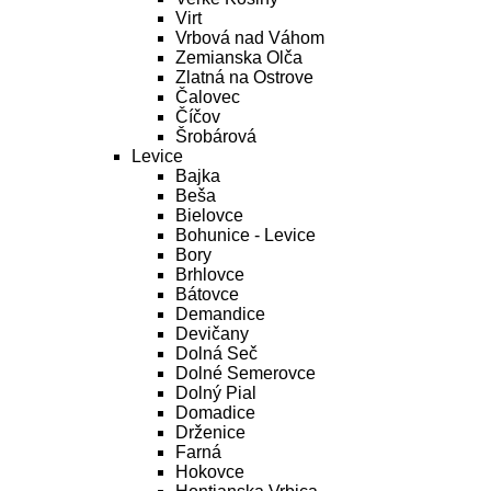
Virt
Vrbová nad Váhom
Zemianska Olča
Zlatná na Ostrove
Čalovec
Číčov
Šrobárová
Levice
Bajka
Beša
Bielovce
Bohunice - Levice
Bory
Brhlovce
Bátovce
Demandice
Devičany
Dolná Seč
Dolné Semerovce
Dolný Pial
Domadice
Drženice
Farná
Hokovce