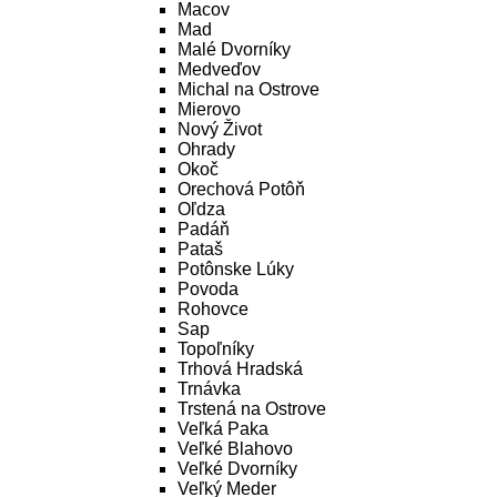
Macov
Mad
Malé Dvorníky
Medveďov
Michal na Ostrove
Mierovo
Nový Život
Ohrady
Okoč
Orechová Potôň
Oľdza
Padáň
Pataš
Potônske Lúky
Povoda
Rohovce
Sap
Topoľníky
Trhová Hradská
Trnávka
Trstená na Ostrove
Veľká Paka
Veľké Blahovo
Veľké Dvorníky
Veľký Meder