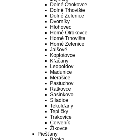
Dolné Otrokovce
Dolné Trhovište
Dolné Zelenice
Dvorníky
Hlohovec
Horné Otrokovce
Horné Trhovište
Horné Zelenice
Jalšové
Koplotovce
Kľačany
Leopoldov
Madunice
Merašice
Pastuchov
Ratkovce
Sasinkovo
Siladice
Tekolďany
Tepličky
Trakovice
Červeník
Žlkovce
Piešťany
Banka