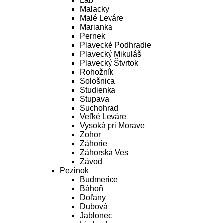
Láb
Malacky
Malé Leváre
Marianka
Pernek
Plavecké Podhradie
Plavecký Mikuláš
Plavecký Štvrtok
Rohožník
Sološnica
Studienka
Stupava
Suchohrad
Veľké Leváre
Vysoká pri Morave
Zohor
Záhorie
Záhorská Ves
Závod
Pezinok
Budmerice
Báhoň
Doľany
Dubová
Jablonec