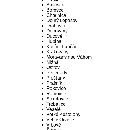
Bašovce
Borovce
Chtelnica
Dolný Lopašov
Drahovce
Dubovany
Ducové
Hubina
Kočín - Lančár
Krakovany
Moravany nad Váhom
Nižná
Ostrov
Pečeňady
Piešťany
Prašník
Rakovice
Ratnovce
Sokolovce
Trebatice
Veselé
Veľké Kostoľany
Veľké Orvište
Vrbové