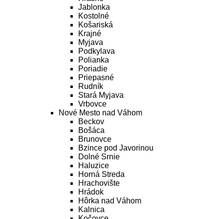
Jablonka
Kostolné
Košariská
Krajné
Myjava
Podkylava
Polianka
Poriadie
Priepasné
Rudník
Stará Myjava
Vrbovce
Nové Mesto nad Váhom
Beckov
Bošáca
Brunovce
Bzince pod Javorinou
Dolné Srnie
Haluzice
Horná Streda
Hrachovište
Hrádok
Hôrka nad Váhom
Kalnica
Kočovce