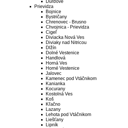
Ďurďové
Prievidza
Bojnice
Bystričany
Chrenovec - Brusno
Chvojnica - Prievidza
Cigeľ
Diviacka Nová Ves
Diviaky nad Nitricou
Dlžín
Dolné Vestenice
Handlová
Horná Ves
Horné Vestenice
Jalovec
Kamenec pod Vtáčnikom
Kanianka
Kocurany
Kostolná Ves
Koš
Kľačno
Lazany
Lehota pod Vtáčnikom
Liešťany
Lipník