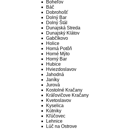
Boheľov
Báč
Dobrohošť
Dolný Bar
Dolný Štál
Dunajská Streda
Dunajský Klátov
Gabčíkovo
Holice
Horná Potôň
Horné Mýto
Horný Bar
Hubice
Hviezdoslavov
Jahodná
Janíky
Jurová
Kostolné Kračany
Kráľovičove Kračany
Kvetoslavov
Kyselica
Kútniky
Kľúčovec
Lehnice
Lúč na Ostrove