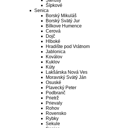
Šterusy
Šípkové
Senica
Borský Mikuláš
Borský Svätý Jur
Bílkove Humence
Cerová
Dojč
Hlboké
Hradište pod Vrátnom
Jablonica
Koválov
Kuklov
Kúty
Lakšárska Nová Ves
Moravský Svätý Ján
Osuské
Plavecký Peter
Podbranč
Prietrž
Prievaly
Rohov
Rovensko
Rybky
Sekule